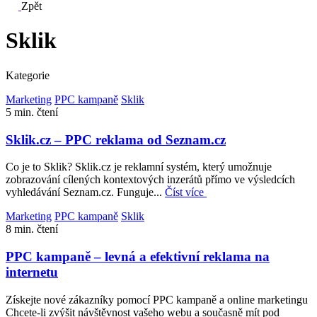
Zpět
Sklik
Kategorie
Marketing
PPC kampaně
Sklik
5 min. čtení
Sklik.cz – PPC reklama od Seznam.cz
Co je to Sklik? Sklik.cz je reklamní systém, který umožnuje
zobrazování cílených kontextových inzerátů přímo ve výsledcích
vyhledávání Seznam.cz. Funguje...
Číst více
Marketing
PPC kampaně
Sklik
8 min. čtení
PPC kampaně – levná a efektivní reklama na
internetu
Získejte nové zákazníky pomocí PPC kampaně a online marketingu
Chcete-li zvýšit návštěvnost vašeho webu a současně mít pod