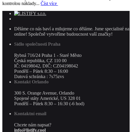
kontrolou náklady...
Číst více
Děláme co nás baví a milujeme co děláme. Jsme specialisté na
online! Společně vytvoříme budoucnost vaší značky!
Sídlo společnosti Praha
Rybná 716/24 Praha 1 - Staré Město
Česká republika, CZ 110 00
IČ: 04198042, DIČ: CZ04198042
Pondělí – Pátek 8:30 – 16:00
Datová schránka : 7s75zvs
Kontakt Orlando
300 S. Orange Avenue, Orlando
Spojené státy Americké, US 328 01
Pondělí – Pátek 8:30 – 16:30 (-6 hod)
Kontaktní email
Chcete nám napsat?
info@listify.cool