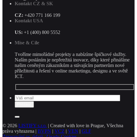
Kontakt CZ & SK
CZ:
+420 771 166 199
Kontakt USA
US:
+1 (400) 800 5552
Mise & Cíle
Tvoříme mimořádné projekty a nabízíme špičkové služby.
Naším posláním je nepřetržitá inovace, díky které přinášíme
našim ceněným zákazníkům a stávajícím partnerům nové
příležitosti a řešení v online marketingu, designu a ve světě
ICT.
© 2026
LISTIFY s.r.o.
| Created with love in Prague, Všechna
práva vyhrazena |
BVPN
|
VCZ
|
VEN
|
GLF
Zpracování os. údajů
,
Zásady Cookies
.