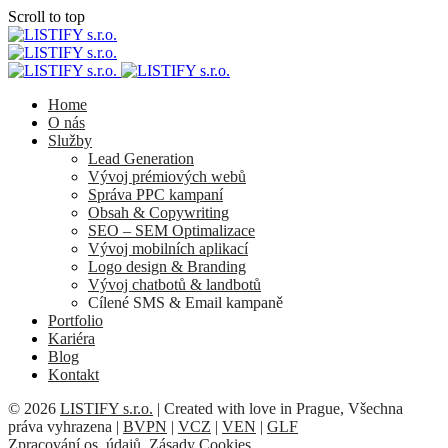
Scroll to top
Skip
to
content
Home
O nás
Služby
Lead Generation
Vývoj prémiových webů
Správa PPC kampaní
Obsah & Copywriting
SEO – SEM Optimalizace
Vývoj mobilních aplikací
Logo design & Branding
Vývoj chatbotů & landbotů
Cílené SMS & Email kampaně
Portfolio
Kariéra
Blog
Kontakt
© 2026
LISTIFY s.r.o.
| Created with love in Prague, Všechna
práva vyhrazena |
BVPN
|
VCZ
|
VEN
|
GLF
Zpracování os. údajů
,
Zásady Cookies
.