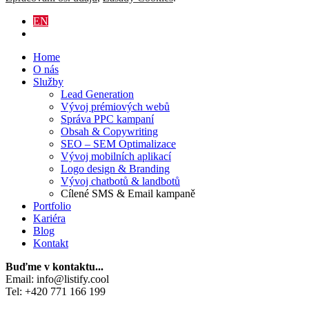
EN
Home
O nás
Služby
Lead Generation
Vývoj prémiových webů
Správa PPC kampaní
Obsah & Copywriting
SEO – SEM Optimalizace
Vývoj mobilních aplikací
Logo design & Branding
Vývoj chatbotů & landbotů
Cílené SMS & Email kampaně
Portfolio
Kariéra
Blog
Kontakt
Buďme v kontaktu...
Email: info@listify.cool
Tel: +420 771 166 199