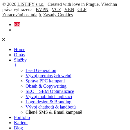
© 2026
LISTIFY s.r.o.
| Created with love in Prague, Všechna
práva vyhrazena |
BVPN
|
VCZ
|
VEN
|
GLF
Zpracování os. údajů
,
Zásady Cookies
.
EN
Home
O nás
Služby
Lead Generation
Vývoj prémiových webů
Správa PPC kampaní
Obsah & Copywriting
SEO – SEM Optimalizace
Vývoj mobilních aplikací
Logo design & Branding
Vývoj chatbotů & landbotů
Cílené SMS & Email kampaně
Portfolio
Kariéra
Blog