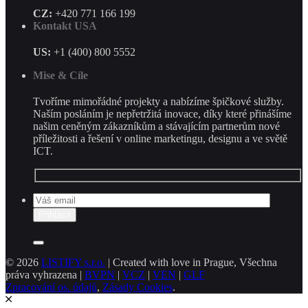
CZ:
+420 771 166 199
Kontakt USA
US:
+1 (400) 800 5552
Mise & Cíle
Tvoříme mimořádné projekty a nabízíme špičkové služby.
Naším posláním je nepřetržitá inovace, díky které přinášíme
našim ceněným zákazníkům a stávajícím partnerům nové
příležitosti a řešení v online marketingu, designu a ve světě
ICT.
© 2026
LISTIFY s.r.o.
| Created with love in Prague, Všechna
práva vyhrazena |
BVPN
|
VCZ
|
VEN
|
GLF
Zpracování os. údajů
,
Zásady Cookies
.