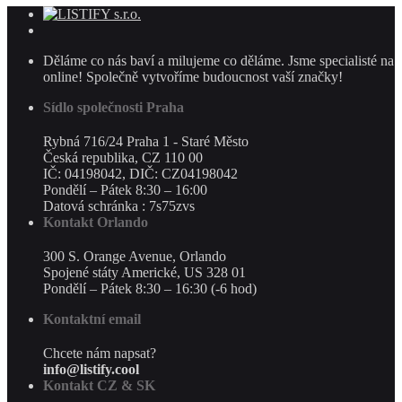
Děláme co nás baví a milujeme co děláme. Jsme specialisté na
online! Společně vytvoříme budoucnost vaší značky!
Sídlo společnosti Praha
Rybná 716/24 Praha 1 - Staré Město
Česká republika, CZ 110 00
IČ: 04198042, DIČ: CZ04198042
Pondělí – Pátek 8:30 – 16:00
Datová schránka : 7s75zvs
Kontakt Orlando
300 S. Orange Avenue, Orlando
Spojené státy Americké, US 328 01
Pondělí – Pátek 8:30 – 16:30 (-6 hod)
Kontaktní email
Chcete nám napsat?
info@listify.cool
Kontakt CZ & SK